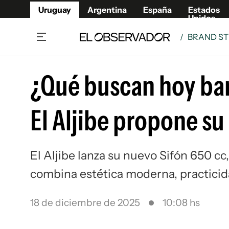
Uruguay
Argentina
España
Estados
Unidos
/
BRAND ST
Home
Lifestyl
¿Qué buscan hoy bar
Member
Opinió
Beneficios Member
Fúnebr
El Aljibe propone su
Referí
Remates
10°C
Sábado:
Ahora en:
Montevideo
Nacional
Mín
7°
Máx
Edicion
11°
Lluvia Ligera
Café y Negocios
Publica
El Aljibe lanza su nuevo Sifón 650 c
Economía y Empresas
Newslet
combina estética moderna, practicida
Agro
Argent
Brand Studio
España
18 de diciembre de 2025
10:08 hs
Mundo
Estados
Cultura y Espectáculos