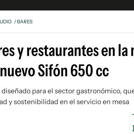
UDIO
/ BARES
e
S
es y restaurantes en la
n
es
Siguenos en:
 nuevo Sifón 650 cc
 y Legales
es especiales
ciones
c, diseñado para el sector gastronómico, qu
ters
d y sostenibilidad en el servicio en mesa
ina
 Unidos