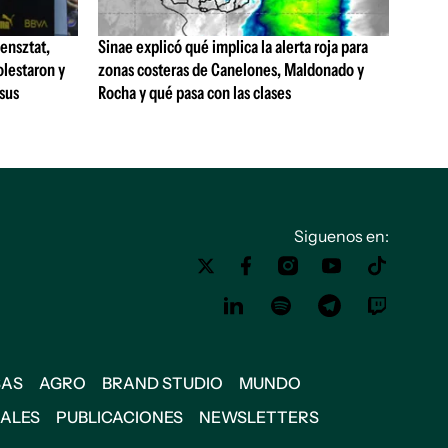
ensztat,
Sinae explicó qué implica la alerta roja para
olestaron y
zonas costeras de Canelones, Maldonado y
 sus
Rocha y qué pasa con las clases
Siguenos en:
SAS
AGRO
BRAND STUDIO
MUNDO
IALES
PUBLICACIONES
NEWSLETTERS