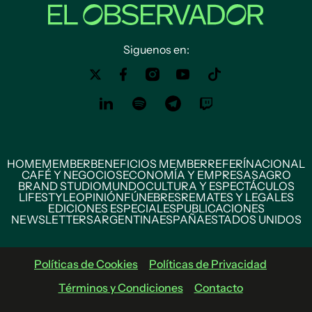
Siguenos en:
HOME
MEMBER
BENEFICIOS MEMBER
REFERÍ
NACIONAL
CAFÉ Y NEGOCIOS
ECONOMÍA Y EMPRESAS
AGRO
BRAND STUDIO
MUNDO
CULTURA Y ESPECTÁCULOS
LIFESTYLE
OPINIÓN
FÚNEBRES
REMATES Y LEGALES
EDICIONES ESPECIALES
PUBLICACIONES
NEWSLETTERS
ARGENTINA
ESPAÑA
ESTADOS UNIDOS
Políticas de Cookies
Políticas de Privacidad
Términos y Condiciones
Contacto