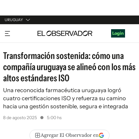
URUGUAY
URUGUAY
Login
ARGENTINA
Transformación sostenida: cómo una
ESPAÑA
compañía uruguaya se alineó con los más
ESTADOS UNIDOS
altos estándares ISO
Una reconocida farmacéutica uruguaya logró
cuatro certificaciones ISO y refuerza su camino
hacia una gestión sostenible, segura e integrada
8 de agosto 2025
5:00 hs
Agregar El Observador en