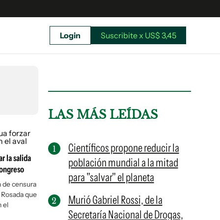
Login
Suscribite x US$ 3,45
uscríbete ahora a El Observador y elegí hasta
donde llegar.
LAS MÁS LEÍDAS
Científicos propone reducir la
r la salida
población mundial a la mitad
Congreso
para "salvar" el planeta
n de censura
a Rosada que
Murió Gabriel Rossi, de la
 el
Secretaría Nacional de Drogas,
Suscribite x US$ 3,45