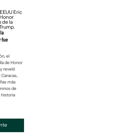
la
y fue
ón, el
lla de Honor
 y reveló
n Caracas,
añas más
minos de
 historia
ente