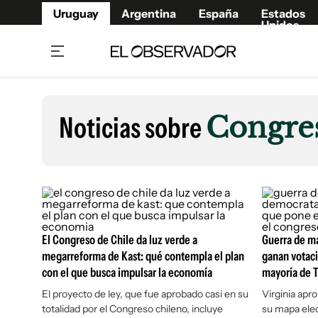
Uruguay
Argentina
España
Estados
Unidos
Home
Lifestyl
Member
Opinió
Noticias sobre
Congre
Beneficios Member
Fúnebr
Referí
Remates
10°C
Sábado:
Ahora en:
Montevideo
Nacional
Mín
7°
Edicion
Máx
11°
Lluvia Moderada
Café y Negocios
Publica
Economía y Empresas
Newslet
Agro
Argent
El Congreso de Chile da luz verde a
Guerra de ma
megarreforma de Kast: qué contempla el plan
ganan votaci
Brand Studio
España
con el que busca impulsar la economía
mayoría de 
Mundo
Estados
El proyecto de ley, que fue aprobado casi en su
Virginia apr
Cultura y Espectáculos
totalidad por el Congreso chileno, incluye
su mapa elec