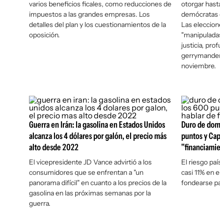
varios beneficios ficales, como reducciones de
otorgar hast
impuestos a las grandes empresas. Los
demócratas 
detalles del plan y los cuestionamientos de la
Las eleccio
oposición.
"manipuladas
justicia, pro
gerrymande
noviembre.
Guerra en Irán: la gasolina en Estados Unidos
Duro de doma
alcanza los 4 dólares por galón, el precio más
puntos y Cap
alto desde 2022
"financiamie
El vicepresidente JD Vance advirtió a los
El riesgo pa
consumidores que se enfrentan a "un
casi 11% en e
panorama difícil" en cuanto a los precios de la
fondearse pa
gasolina en las próximas semanas por la
guerra.