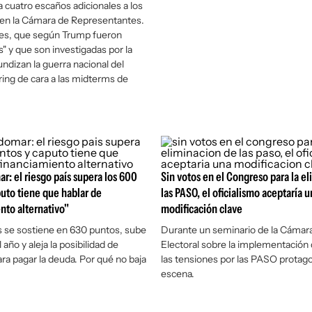
a cuatro escaños adicionales a los
en la Cámara de Representantes.
nes, que según Trump fueron
" y que son investigadas por la
fundizan la guerra nacional del
ring
de cara a las
midterms
de
r: el riesgo país supera los 600
Sin votos en el Congreso para la e
uto tiene que hablar de
las PASO, el oficialismo aceptaría u
nto alternativo"
modificación clave
ís se sostiene en 630 puntos, sube
Durante un seminario de la Cámara
l año y aleja la posibilidad de
Electoral sobre la implementación 
ra pagar la deuda. Por qué no baja
las tensiones por las PASO protago
escena.