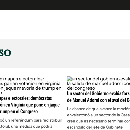
e
S
n
so
es
Siguenos en:
 y Legales
es especiales
ciones
ters
Un sector del Gobierno evalúa forza
ina
pas electorales: demócratas
de Manuel Adorni con el aval del 
ón en Virginia que pone en jaque
La chance de que avance la moció
Trump en el Congreso
envalentonó a un sector de la Cas
 Unidos
obó un referéndum para redistribuir
cree que es necesario terminar con
toral, una medida que podría
escándalo del jefe de Gabinete.