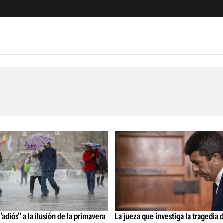
e
S
n
es
Siguenos en:
 y Legales
es especiales
ciones
ters
ina
 Unidos
adiós" a la ilusión de la primavera
La jueza que investiga la tragedia 