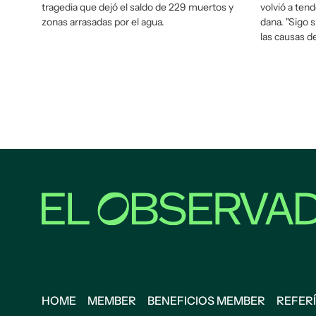
tragedia que dejó el saldo de 229 muertos y
volvió a tend
zonas arrasadas por el agua.
dana. "Sigo s
las causas de 
HOME
MEMBER
BENEFICIOS MEMBER
REFERÍ