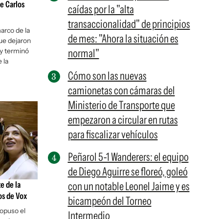
e Carlos
caídas por la "alta
transaccionalidad" de principios
arco de la
de mes: "Ahora la situación es
que dejaron
 y terminó
normal"
 la
Cómo son las nuevas
camionetas con cámaras del
Ministerio de Transporte que
empezaron a circular en rutas
para fiscalizar vehículos
Peñarol 5-1 Wanderers: el equipo
de Diego Aguirre se floreó, goleó
e de la
con un notable Leonel Jaime y es
os de Vox
bicampeón del Torneo
opuso el
Intermedio