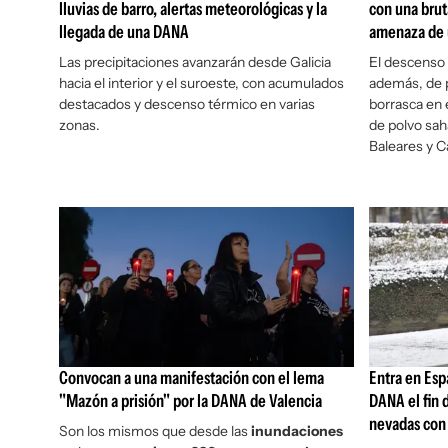
lluvias de barro, alertas meteorológicas y la
con una brut
llegada de una DANA
amenaza de
Las precipitaciones avanzarán desde Galicia
El descenso
hacia el interior y el suroeste, con acumulados
además, de p
destacados y descenso térmico en varias
borrasca en 
zonas.
de polvo sah
Baleares y C
Convocan a una manifestación con el lema
Entra en Esp
"Mazón a prisión" por la DANA de Valencia
DANA el fin 
nevadas con
Son los mismos que desde las
inundaciones