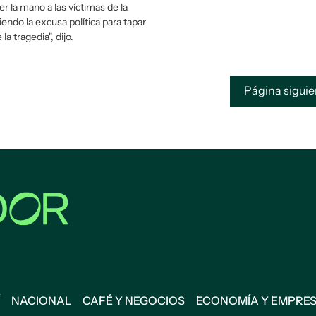
er la mano a las víctimas de la
iendo la excusa política para tapar
la tragedia", dijo.
Página sigui
NACIONAL
CAFÉ Y NEGOCIOS
ECONOMÍA Y EMPRE