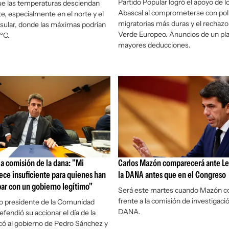
Partido Popular logró el apoyo de l
ue las temperaturas desciendan
Abascal al comprometerse con polí
, especialmente en el norte y el
migratorias más duras y el rechazo
sular, donde las máximas podrían
Verde Europeo. Anuncios de un plan
0ºC.
mayores deducciones.
a comisión de la dana: "Mi
Carlos Mazón comparecerá ante Les
ece insuficiente para quienes han
la DANA antes que en el Congreso
ar con un gobierno legítimo"
Será este martes cuando Mazón 
frente a la comisión de investigaci
o presidente de la Comunidad
DANA.
fendió su accionar el día de la
acó al gobierno de Pedro Sánchez y