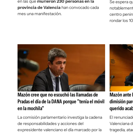
en las que
murieron 230 personas en la
Se espera q
provincia de Valencia
han convocado cada
notablemente
mes una manifestación.
centro penin
rondar los 1
Mazón cree que no escuchó las llamadas de
Mazón ante l
Pradas el día de la DANA porque "tenía el móvil
dimisión par
en la mochila"
querido acab
La comisión parlamentario investiga la cadena
El renunciad
de responsabilidades y acciones del
Valenciana de
expresidente valenciano el día marcado por la
tragedia, at