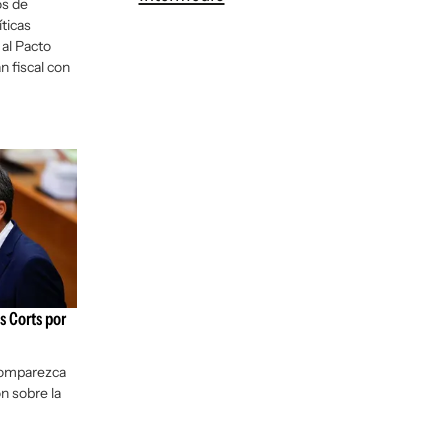
os de
ticas
 al Pacto
 fiscal con
 Corts por
comparezca
ón sobre la