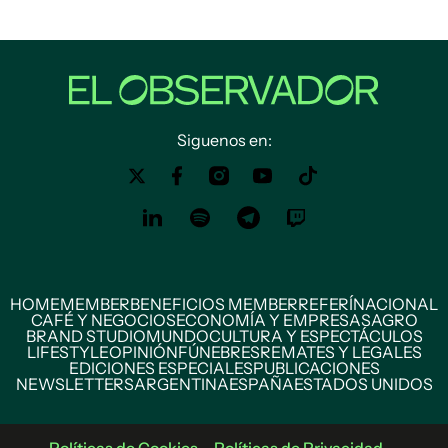
Siguenos en:
HOME
MEMBER
BENEFICIOS MEMBER
REFERÍ
NACIONAL
CAFÉ Y NEGOCIOS
ECONOMÍA Y EMPRESAS
AGRO
BRAND STUDIO
MUNDO
CULTURA Y ESPECTÁCULOS
LIFESTYLE
OPINIÓN
FÚNEBRES
REMATES Y LEGALES
EDICIONES ESPECIALES
PUBLICACIONES
NEWSLETTERS
ARGENTINA
ESPAÑA
ESTADOS UNIDOS