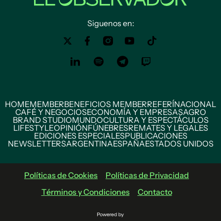
Siguenos en:
HOME
MEMBER
BENEFICIOS MEMBER
REFERÍ
NACIONAL
CAFÉ Y NEGOCIOS
ECONOMÍA Y EMPRESAS
AGRO
BRAND STUDIO
MUNDO
CULTURA Y ESPECTÁCULOS
LIFESTYLE
OPINIÓN
FÚNEBRES
REMATES Y LEGALES
EDICIONES ESPECIALES
PUBLICACIONES
NEWSLETTERS
ARGENTINA
ESPAÑA
ESTADOS UNIDOS
Políticas de Cookies
Políticas de Privacidad
Términos y Condiciones
Contacto