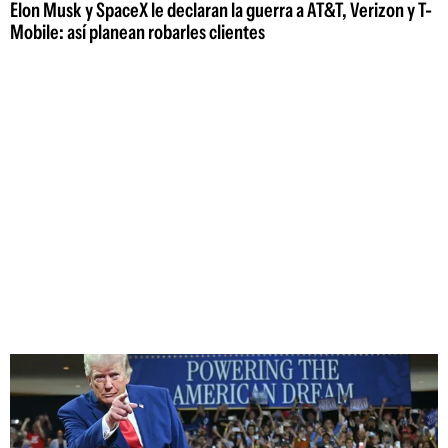
Elon Musk y SpaceX le declaran la guerra a AT&T, Verizon y T-
Mobile: así planean robarles clientes