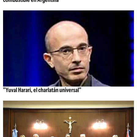
"Yuval Harari, el charlatán universal"