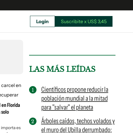
Login
Suscribite x US$ 3,45
uscríbete ahora a El Observador y elegí hasta
donde llegar.
LAS MÁS LEÍDAS
Científicos propone reducir la
población mundial a la mitad
 en Florida
para "salvar" el planeta
 solo
Árboles caídos, techos volados y
 importa es
el muro del Ubilla derrumbado:
Suscribite x US$ 3,45