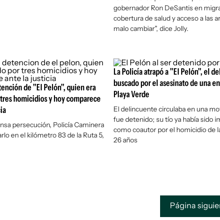
gobernador Ron DeSantis en migra
cobertura de salud y acceso a las 
malo cambiar", dice Jolly.
La Policía atrapó a "El Pelón", el d
buscado por el asesinato de una e
tención de "El Pelón", quien era
Playa Verde
 tres homicidios y hoy comparece
cia
El delincuente circulaba en una m
fue detenido; su tío ya había sido 
ensa persecución, Policía Caminera
como coautor por el homicidio de l
rlo en el kilómetro 83 de la Ruta 5,
26 años
Página sigui