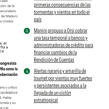
 país
primeras consecuencias de las
ión, de la
tormentas y vientos en todo el
secundario.
or de Maduro
país
dos Unidos
Manini propuso a Orsi cobrar
una tasa temporal a bancos y
administradoras de crédito para
financiar cambios de la
Rendición de Cuentas
congresista
fila como la
Alertas naranja y amarilla de
 gobernación
Inumet por vientos muy fuertes
y persistentes asociados a la
no y crítico
llegada de un ciclón
 candidatura
6. Habla
extratropical
ócrata y su
e y el