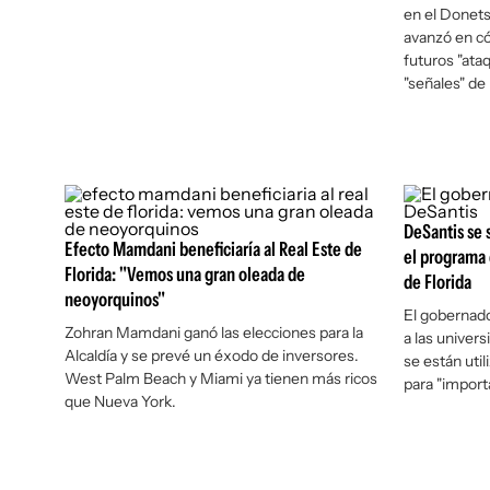
en el Donets
avanzó en có
futuros "ata
"señales" de
DeSantis se 
Efecto Mamdani beneficiaría al Real Este de
el programa 
Florida: "Vemos una gran oleada de
de Florida
neoyorquinos"
El gobernado
Zohran Mamdani ganó las elecciones para la
a las univer
Alcaldía y se prevé un éxodo de inversores.
se están uti
West Palm Beach y Miami ya tienen más ricos
para "import
que Nueva York.