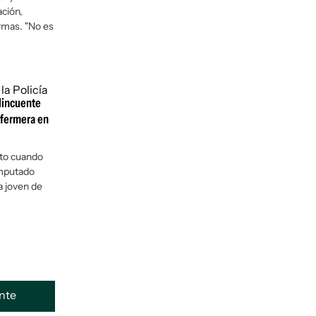
ción,
armas. "No es
elincuente
nfermera en
oto cuando
imputado
a joven de
ente