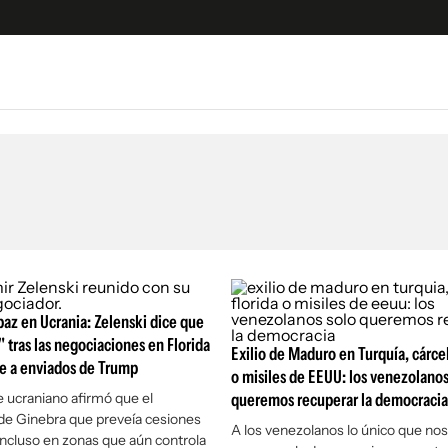
e
S
n
es
Siguenos en:
 y Legales
es especiales
ciones
ters
az en Ucrania: Zelenski dice que
ina
" tras las negociaciones en Florida
Exilio de Maduro en Turquía, cárcel
be a enviados de Trump
o misiles de EEUU: los venezolanos
 Unidos
e ucraniano afirmó que el
queremos recuperar la democracia
e Ginebra que preveía cesiones
A los venezolanos lo único que nos
 incluso en zonas que aún controla