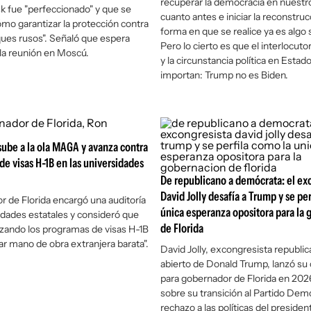
recuperar la democracia en nuestro
k fue "perfeccionado" y que se
cuanto antes e iniciar la reconstrucc
mo garantizar la protección contra
forma en que se realice ya es algo 
ques rusos". Señaló que espera
Pero lo cierto es que el interlocut
 la reunión en Moscú.
y la circunstancia política en Esta
importan: Trump no es Biden.
sube a la ola MAGA y avanza contra
de visas H-1B en las universidades
De republicano a demócrata: el ex
David Jolly desafía a Trump y se per
r de Florida encargó una auditoría
única esperanza opositora para la
sidades estatales y consideró que
de Florida
lizando los programas de visas H-1B
ar mano de obra extranjera barata".
David Jolly, excongresista republica
abierto de Donald Trump, lanzó su
para gobernador de Florida en 202
sobre su transición al Partido Dem
rechazo a las políticas del president