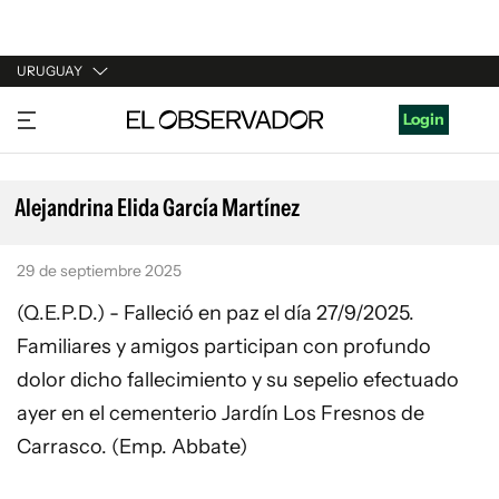
URUGUAY
URUGUAY
Login
ARGENTINA
ESPAÑA
Alejandrina Elida García Martínez
ESTADOS UNIDOS
29 de septiembre 2025
(Q.E.P.D.) - Falleció en paz el día 27/9/2025.
Familiares y amigos participan con profundo
dolor dicho fallecimiento y su sepelio efectuado
ayer en el cementerio Jardín Los Fresnos de
Carrasco. (Emp. Abbate)