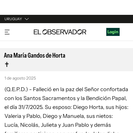
URUGUAY
URUGUAY
Login
ARGENTINA
ESPAÑA
Ana María Gandos de Horta
ESTADOS UNIDOS
1 de agosto 2025
(Q.E.P.D.) - Falleció en la paz del Señor confortada
con los Santos Sacramentos y la Bendición Papal,
el día 31/7/2025. Su esposo: Diego Horta, sus hijos:
Valeria y Pablo, Diego y Manuela, sus nietos:
Lucía, Nicolás, Julieta y Juan Pablo y demás