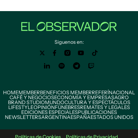
Siguenos en:
HOME
MEMBER
BENEFICIOS MEMBER
REFERÍ
NACIONAL
CAFÉ Y NEGOCIOS
ECONOMÍA Y EMPRESAS
AGRO
BRAND STUDIO
MUNDO
CULTURA Y ESPECTÁCULOS
LIFESTYLE
OPINIÓN
FÚNEBRES
REMATES Y LEGALES
EDICIONES ESPECIALES
PUBLICACIONES
NEWSLETTERS
ARGENTINA
ESPAÑA
ESTADOS UNIDOS
Políticas de Cookies
Políticas de Privacidad