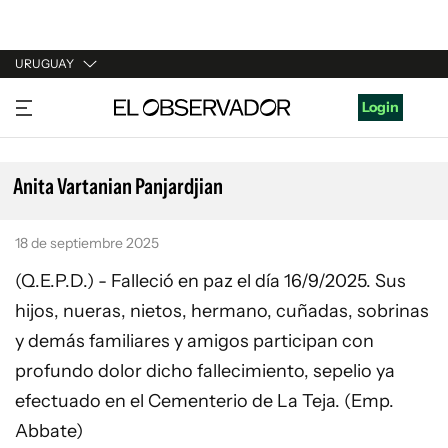
URUGUAY
URUGUAY
Login
ARGENTINA
ESPAÑA
Anita Vartanian Panjardjian
ESTADOS UNIDOS
18 de septiembre 2025
(Q.E.P.D.) - Falleció en paz el día 16/9/2025. Sus
hijos, nueras, nietos, hermano, cuñadas, sobrinas
y demás familiares y amigos participan con
profundo dolor dicho fallecimiento, sepelio ya
efectuado en el Cementerio de La Teja. (Emp.
Abbate)