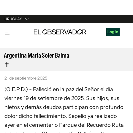
URUGUAY
URUGUAY
Login
ARGENTINA
ESPAÑA
Argentina María Soler Balma
ESTADOS UNIDOS
21 de septiembre 2025
(Q.E.P.D.) - Falleció en la paz del Señor el día
viernes 19 de setiembre de 2025. Sus hijos, sus
nietos y demás deudos participan con profundo
dolor dicho fallecimiento. Sepelio ya realizado
ayer en el cementerio Parque del Recuerdo Ruta