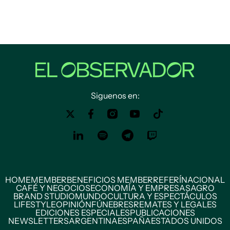
Siguenos en:
HOME
MEMBER
BENEFICIOS MEMBER
REFERÍ
NACIONAL
CAFÉ Y NEGOCIOS
ECONOMÍA Y EMPRESAS
AGRO
BRAND STUDIO
MUNDO
CULTURA Y ESPECTÁCULOS
LIFESTYLE
OPINIÓN
FÚNEBRES
REMATES Y LEGALES
EDICIONES ESPECIALES
PUBLICACIONES
NEWSLETTERS
ARGENTINA
ESPAÑA
ESTADOS UNIDOS