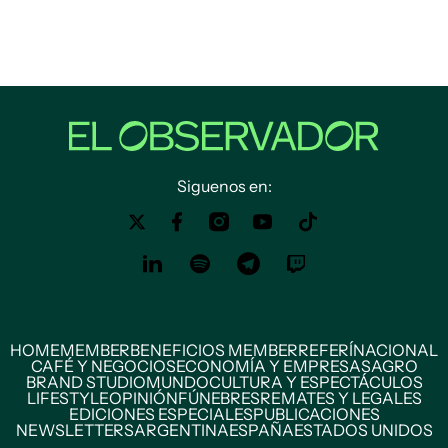
Siguenos en:
HOME
MEMBER
BENEFICIOS MEMBER
REFERÍ
NACIONAL
CAFÉ Y NEGOCIOS
ECONOMÍA Y EMPRESAS
AGRO
BRAND STUDIO
MUNDO
CULTURA Y ESPECTÁCULOS
LIFESTYLE
OPINIÓN
FÚNEBRES
REMATES Y LEGALES
EDICIONES ESPECIALES
PUBLICACIONES
NEWSLETTERS
ARGENTINA
ESPAÑA
ESTADOS UNIDOS