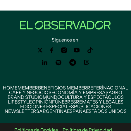
Siguenos en:
HOME
MEMBER
BENEFICIOS MEMBER
REFERÍ
NACIONAL
CAFÉ Y NEGOCIOS
ECONOMÍA Y EMPRESAS
AGRO
BRAND STUDIO
MUNDO
CULTURA Y ESPECTÁCULOS
LIFESTYLE
OPINIÓN
FÚNEBRES
REMATES Y LEGALES
EDICIONES ESPECIALES
PUBLICACIONES
NEWSLETTERS
ARGENTINA
ESPAÑA
ESTADOS UNIDOS
Políticas de Cookies
Políticas de Privacidad