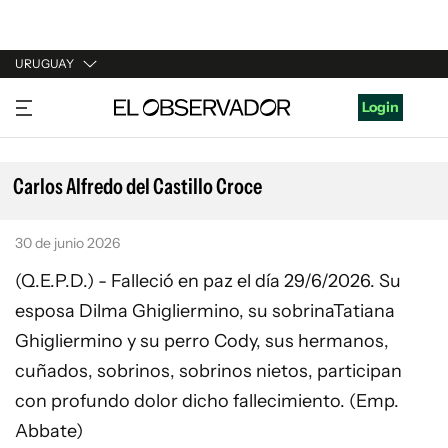
URUGUAY
URUGUAY
Login
ARGENTINA
ESPAÑA
Carlos Alfredo del Castillo Croce
ESTADOS UNIDOS
30 de junio 2026
(Q.E.P.D.) - Falleció en paz el día 29/6/2026. Su
esposa Dilma Ghigliermino, su sobrinaTatiana
Ghigliermino y su perro Cody, sus hermanos,
cuñados, sobrinos, sobrinos nietos, participan
con profundo dolor dicho fallecimiento. (Emp.
Abbate)