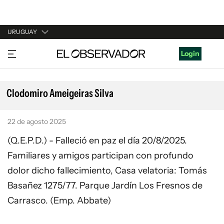
URUGUAY
URUGUAY
Login
ARGENTINA
ESPAÑA
Clodomiro Ameigeiras Silva
ESTADOS UNIDOS
22 de agosto 2025
(Q.E.P.D.) - Falleció en paz el día 20/8/2025.
Familiares y amigos participan con profundo
dolor dicho fallecimiento, Casa velatoria: Tomás
Basañez 1275/77. Parque Jardín Los Fresnos de
Carrasco. (Emp. Abbate)