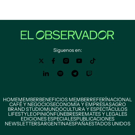
Siguenos en:
HOME
MEMBER
BENEFICIOS MEMBER
REFERÍ
NACIONAL
CAFÉ Y NEGOCIOS
ECONOMÍA Y EMPRESAS
AGRO
BRAND STUDIO
MUNDO
CULTURA Y ESPECTÁCULOS
LIFESTYLE
OPINIÓN
FÚNEBRES
REMATES Y LEGALES
EDICIONES ESPECIALES
PUBLICACIONES
NEWSLETTERS
ARGENTINA
ESPAÑA
ESTADOS UNIDOS