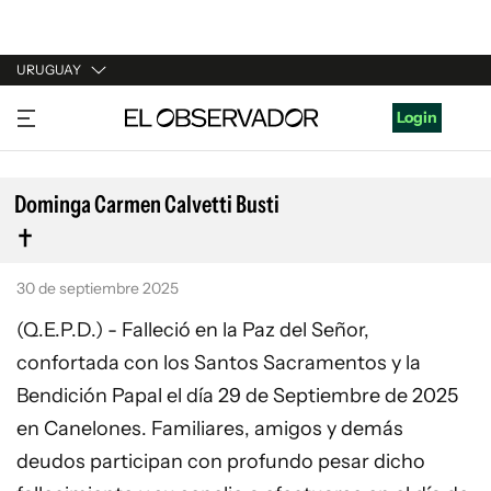
URUGUAY
URUGUAY
Login
ARGENTINA
ESPAÑA
Dominga Carmen Calvetti Busti
ESTADOS UNIDOS
30 de septiembre 2025
(Q.E.P.D.) - Falleció en la Paz del Señor,
confortada con los Santos Sacramentos y la
Bendición Papal el día 29 de Septiembre de 2025
en Canelones. Familiares, amigos y demás
deudos participan con profundo pesar dicho