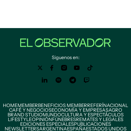
Siguenos en:
HOME
MEMBER
BENEFICIOS MEMBER
REFERÍ
NACIONAL
CAFÉ Y NEGOCIOS
ECONOMÍA Y EMPRESAS
AGRO
BRAND STUDIO
MUNDO
CULTURA Y ESPECTÁCULOS
LIFESTYLE
OPINIÓN
FÚNEBRES
REMATES Y LEGALES
EDICIONES ESPECIALES
PUBLICACIONES
NEWSLETTERS
ARGENTINA
ESPAÑA
ESTADOS UNIDOS