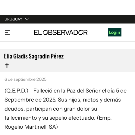
URUGUAY
URUGUAY
Login
ARGENTINA
ESPAÑA
Elia Gladis Sagradin Pérez
ESTADOS UNIDOS
6 de septiembre 2025
(Q.E.P.D.) - Falleció en la Paz del Señor el día 5 de
Septiembre de 2025. Sus hijos, nietos y demás
deudos, participan con gran dolor su
fallecimiento y su sepelio efectuado. (Emp.
Rogelio Martinelli SA)