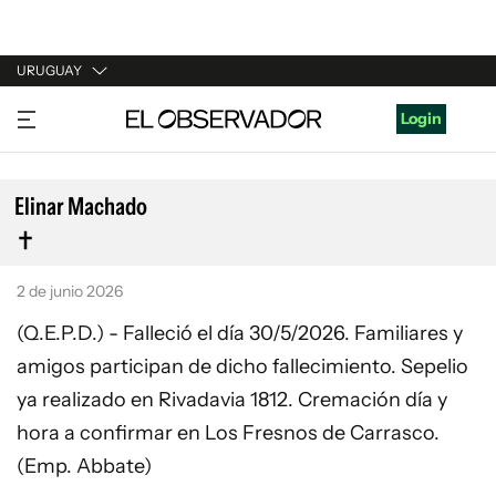
URUGUAY
URUGUAY
Login
ARGENTINA
ESPAÑA
Elinar Machado
ESTADOS UNIDOS
2 de junio 2026
(Q.E.P.D.) - Falleció el día 30/5/2026. Familiares y
amigos participan de dicho fallecimiento. Sepelio
ya realizado en Rivadavia 1812. Cremación día y
hora a confirmar en Los Fresnos de Carrasco.
(Emp. Abbate)