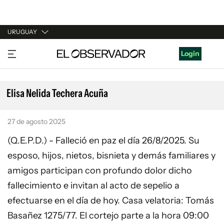
URUGUAY
URUGUAY
Login
ARGENTINA
ESPAÑA
Elisa Nelida Techera Acuña
ESTADOS UNIDOS
27 de agosto 2025
(Q.E.P.D.) - Falleció en paz el día 26/8/2025. Su
esposo, hijos, nietos, bisnieta y demás familiares y
amigos participan con profundo dolor dicho
fallecimiento e invitan al acto de sepelio a
efectuarse en el día de hoy. Casa velatoria: Tomás
Basañez 1275/77. El cortejo parte a la hora 09:00