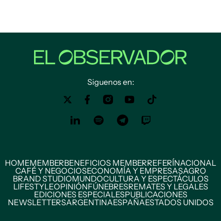
Siguenos en:
HOME
MEMBER
BENEFICIOS MEMBER
REFERÍ
NACIONAL
CAFÉ Y NEGOCIOS
ECONOMÍA Y EMPRESAS
AGRO
BRAND STUDIO
MUNDO
CULTURA Y ESPECTÁCULOS
LIFESTYLE
OPINIÓN
FÚNEBRES
REMATES Y LEGALES
EDICIONES ESPECIALES
PUBLICACIONES
NEWSLETTERS
ARGENTINA
ESPAÑA
ESTADOS UNIDOS