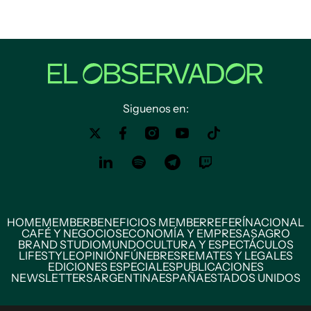
Siguenos en:
HOME
MEMBER
BENEFICIOS MEMBER
REFERÍ
NACIONAL
CAFÉ Y NEGOCIOS
ECONOMÍA Y EMPRESAS
AGRO
BRAND STUDIO
MUNDO
CULTURA Y ESPECTÁCULOS
LIFESTYLE
OPINIÓN
FÚNEBRES
REMATES Y LEGALES
EDICIONES ESPECIALES
PUBLICACIONES
NEWSLETTERS
ARGENTINA
ESPAÑA
ESTADOS UNIDOS