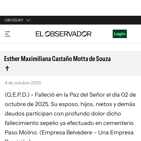
URUGUAY
URUGUAY
Login
ARGENTINA
ESPAÑA
Esther Maximiliana Castaño Motta de Souza
ESTADOS UNIDOS
4 de octubre 2025
(Q.E.P.D.) - Falleció en la Paz del Señor el día 02 de
octubre de 2025. Su esposo, hijos, nietos y demás
deudos participan con profundo dolor dicho
fallecimiento sepelio ya efectuado en cementerio
Paso Molino. (Empresa Belvedere – Una Empresa