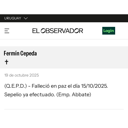
URUGUAY
URUGUAY
Login
ARGENTINA
ESPAÑA
Fermín Cepeda
ESTADOS UNIDOS
19 de octubre 2025
(Q.E.P.D.) - Falleció en paz el día 15/10/2025.
Sepelio ya efectuado. (Emp. Abbate)