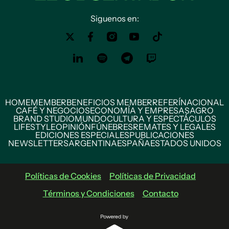
Siguenos en:
HOME
MEMBER
BENEFICIOS MEMBER
REFERÍ
NACIONAL
CAFÉ Y NEGOCIOS
ECONOMÍA Y EMPRESAS
AGRO
BRAND STUDIO
MUNDO
CULTURA Y ESPECTÁCULOS
LIFESTYLE
OPINIÓN
FÚNEBRES
REMATES Y LEGALES
EDICIONES ESPECIALES
PUBLICACIONES
NEWSLETTERS
ARGENTINA
ESPAÑA
ESTADOS UNIDOS
Políticas de Cookies
Políticas de Privacidad
Términos y Condiciones
Contacto