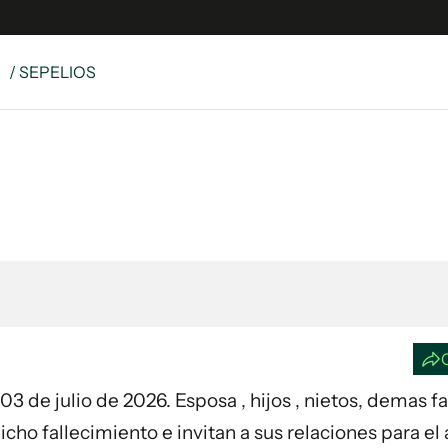
S
/ SEPELIOS
e
S
n
es
Siguenos en:
 y Legales
es especiales
ciones
ters
ina
 Unidos
a 03 de julio de 2026. Esposa , hijos , nietos, demas f
ho fallecimiento e invitan a sus relaciones para el 