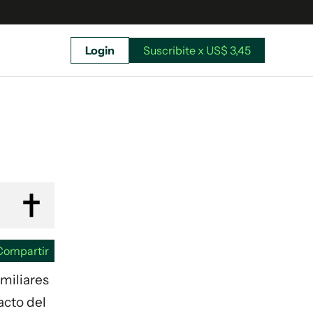
Login
Suscribite x US$ 3,45
uscríbete ahora a El Observador y elegí hasta
donde llegar.
Compartir
amiliares
acto del
Suscribite x US$ 3,45