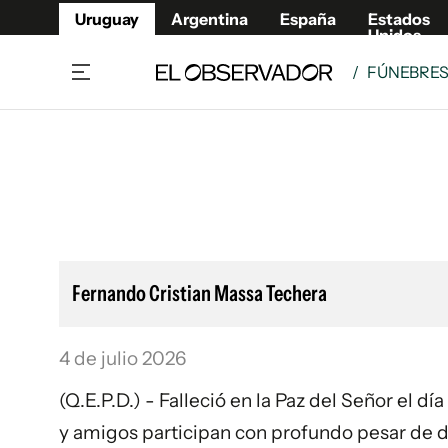
Uruguay
Argentina
España
Estados
Unidos
/
FÚNEBRE
Home
Lifestyl
Member
Opinió
Beneficios Member
Fúnebr
Referí
Remates
10°C
Sábado:
Ahora en:
Montevideo
Nacional
Mín
7°
Edicion
Máx
11°
Nubes Dispersas
Café y Negocios
Publica
Fernando Cristian Massa Techera
Economía y Empresas
Newslet
Agro
Argent
4 de julio 2026
Brand Studio
España
Mundo
Estados
(Q.E.P.D.) - Falleció en la Paz del Señor el dí
Cultura y Espectáculos
y amigos participan con profundo pesar de dic