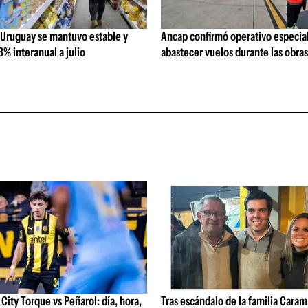
 Uruguay se mantuvo estable y
Ancap confirmó operativo especial
% interanual a julio
abastecer vuelos durante las obra
ity Torque vs Peñarol: día, hora,
Tras escándalo de la familia Caram