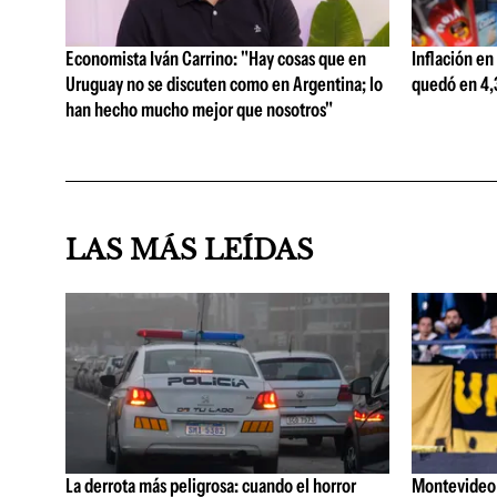
Economista Iván Carrino: "Hay cosas que en
Inflación en
Uruguay no se discuten como en Argentina; lo
quedó en 4,3
han hecho mucho mejor que nosotros"
LAS MÁS LEÍDAS
La derrota más peligrosa: cuando el horror
Montevideo C