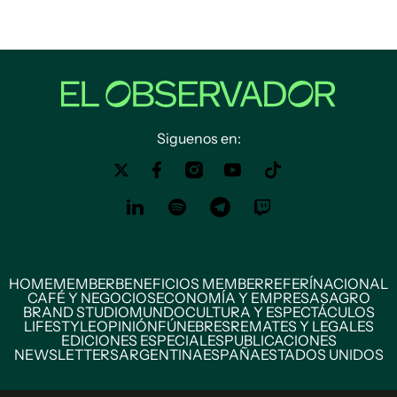
Siguenos en:
HOME
MEMBER
BENEFICIOS MEMBER
REFERÍ
NACIONAL
CAFÉ Y NEGOCIOS
ECONOMÍA Y EMPRESAS
AGRO
BRAND STUDIO
MUNDO
CULTURA Y ESPECTÁCULOS
LIFESTYLE
OPINIÓN
FÚNEBRES
REMATES Y LEGALES
EDICIONES ESPECIALES
PUBLICACIONES
NEWSLETTERS
ARGENTINA
ESPAÑA
ESTADOS UNIDOS