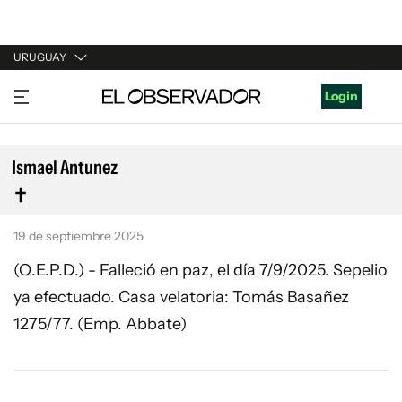
URUGUAY
URUGUAY
Login
ARGENTINA
ESPAÑA
Ismael Antunez
ESTADOS UNIDOS
19 de septiembre 2025
(Q.E.P.D.) - Falleció en paz, el día 7/9/2025. Sepelio
ya efectuado. Casa velatoria: Tomás Basañez
1275/77. (Emp. Abbate)