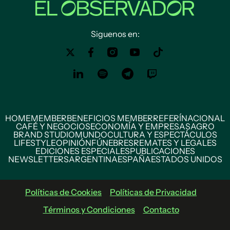
Siguenos en:
HOME
MEMBER
BENEFICIOS MEMBER
REFERÍ
NACIONAL
CAFÉ Y NEGOCIOS
ECONOMÍA Y EMPRESAS
AGRO
BRAND STUDIO
MUNDO
CULTURA Y ESPECTÁCULOS
LIFESTYLE
OPINIÓN
FÚNEBRES
REMATES Y LEGALES
EDICIONES ESPECIALES
PUBLICACIONES
NEWSLETTERS
ARGENTINA
ESPAÑA
ESTADOS UNIDOS
Políticas de Cookies
Políticas de Privacidad
Términos y Condiciones
Contacto