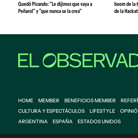
Quedó Picando: "Le dijimos que vaya a
boom de la t
Peñarol" y "que nunca se la crea"
de la Hacka
HOME
MEMBER
BENEFICIOS MEMBER
REFERÍ
CULTURA Y ESPECTÁCULOS
LIFESTYLE
OPINI
ARGENTINA
ESPAÑA
ESTADOS UNIDOS