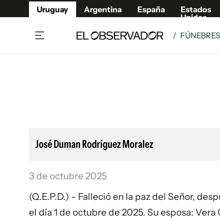
Uruguay
Argentina
España
Estados
Unidos
/
FÚNEBRE
Home
Lifestyl
Member
Opinió
Beneficios Member
Fúnebr
Referí
Remates
11°C
Sábado:
Ahora en:
Montevideo
Nacional
Mín
7°
Máx
Edicion
11°
Cielo Claro
Café y Negocios
Publica
José Duman Rodríguez Moralez
Economía y Empresas
Newslet
Agro
Argent
3 de octubre 2025
Brand Studio
España
Mundo
Estados
(Q.E.P.D.) - Falleció en la paz del Señor, de
Cultura y Espectáculos
el día 1 de octubre de 2025. Su esposa: Vera 