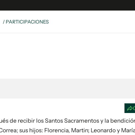
S
/ PARTICIPACIONES
e
S
n
es
Siguenos en:
 y Legales
es especiales
ciones
ters
ina
 Unidos
spués de recibir los Santos Sacramentos y la bendició
Correa; sus hijos: Florencia, Martin; Leonardo y Marí