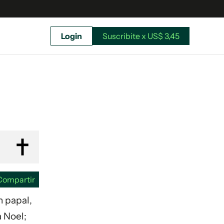
Login
Suscribite x US$ 3,45
uscríbete ahora a El Observador y elegí hasta
donde llegar.
Compartir
n papal,
a Noel;
Suscribite x US$ 3,45