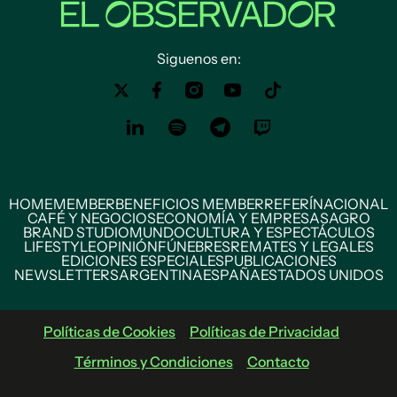
Siguenos en:
HOME
MEMBER
BENEFICIOS MEMBER
REFERÍ
NACIONAL
CAFÉ Y NEGOCIOS
ECONOMÍA Y EMPRESAS
AGRO
BRAND STUDIO
MUNDO
CULTURA Y ESPECTÁCULOS
LIFESTYLE
OPINIÓN
FÚNEBRES
REMATES Y LEGALES
EDICIONES ESPECIALES
PUBLICACIONES
NEWSLETTERS
ARGENTINA
ESPAÑA
ESTADOS UNIDOS
Políticas de Cookies
Políticas de Privacidad
Términos y Condiciones
Contacto