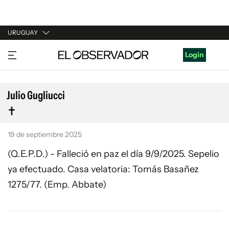
URUGUAY
URUGUAY
Login
ARGENTINA
ESPAÑA
Julio Gugliucci
ESTADOS UNIDOS
19 de septiembre 2025
(Q.E.P.D.) - Falleció en paz el día 9/9/2025. Sepelio
ya efectuado. Casa velatoria: Tomás Basañez
1275/77. (Emp. Abbate)