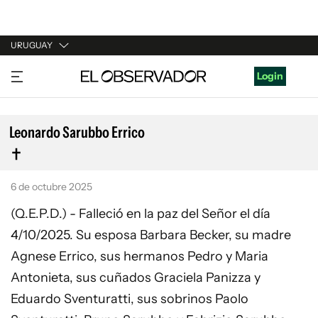
URUGUAY
URUGUAY
Login
ARGENTINA
ESPAÑA
Leonardo Sarubbo Errico
ESTADOS UNIDOS
6 de octubre 2025
(Q.E.P.D.) - Falleció en la paz del Señor el día
4/10/2025. Su esposa Barbara Becker, su madre
Agnese Errico, sus hermanos Pedro y Maria
Antonieta, sus cuñados Graciela Panizza y
Eduardo Sventuratti, sus sobrinos Paolo