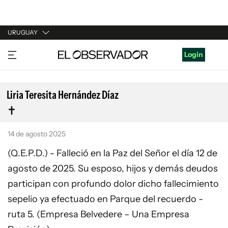
URUGUAY
URUGUAY
Login
ARGENTINA
ESPAÑA
Liria Teresita Hernández Díaz
ESTADOS UNIDOS
14 de agosto 2025
(Q.E.P.D.) - Falleció en la Paz del Señor el día 12 de
agosto de 2025. Su esposo, hijos y demás deudos
participan con profundo dolor dicho fallecimiento
sepelio ya efectuado en Parque del recuerdo -
ruta 5. (Empresa Belvedere – Una Empresa