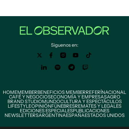
Siguenos en:
HOME
MEMBER
BENEFICIOS MEMBER
REFERÍ
NACIONAL
CAFÉ Y NEGOCIOS
ECONOMÍA Y EMPRESAS
AGRO
BRAND STUDIO
MUNDO
CULTURA Y ESPECTÁCULOS
LIFESTYLE
OPINIÓN
FÚNEBRES
REMATES Y LEGALES
EDICIONES ESPECIALES
PUBLICACIONES
NEWSLETTERS
ARGENTINA
ESPAÑA
ESTADOS UNIDOS