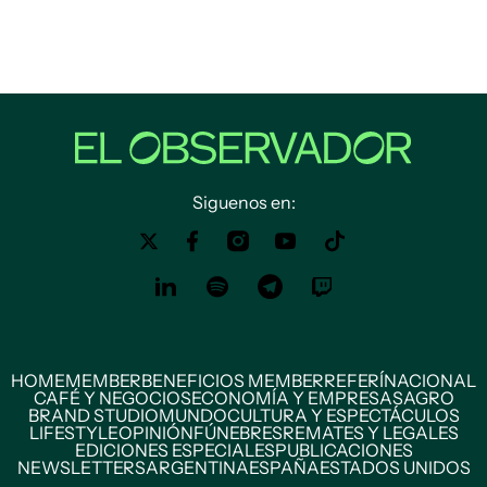
Siguenos en:
HOME
MEMBER
BENEFICIOS MEMBER
REFERÍ
NACIONAL
CAFÉ Y NEGOCIOS
ECONOMÍA Y EMPRESAS
AGRO
BRAND STUDIO
MUNDO
CULTURA Y ESPECTÁCULOS
LIFESTYLE
OPINIÓN
FÚNEBRES
REMATES Y LEGALES
EDICIONES ESPECIALES
PUBLICACIONES
NEWSLETTERS
ARGENTINA
ESPAÑA
ESTADOS UNIDOS