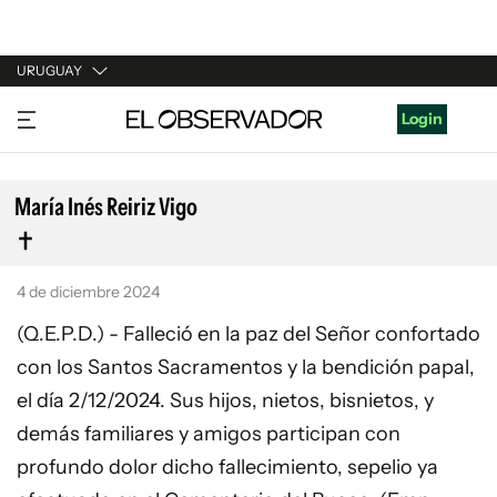
URUGUAY
URUGUAY
Login
ARGENTINA
ESPAÑA
María Inés Reiriz Vigo
ESTADOS UNIDOS
4 de diciembre 2024
(Q.E.P.D.) - Falleció en la paz del Señor confortado
con los Santos Sacramentos y la bendición papal,
el día 2/12/2024. Sus hijos, nietos, bisnietos, y
demás familiares y amigos participan con
profundo dolor dicho fallecimiento, sepelio ya