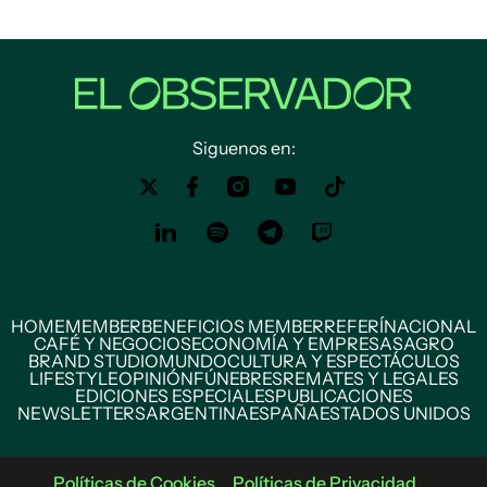
Siguenos en:
HOME
MEMBER
BENEFICIOS MEMBER
REFERÍ
NACIONAL
CAFÉ Y NEGOCIOS
ECONOMÍA Y EMPRESAS
AGRO
BRAND STUDIO
MUNDO
CULTURA Y ESPECTÁCULOS
LIFESTYLE
OPINIÓN
FÚNEBRES
REMATES Y LEGALES
EDICIONES ESPECIALES
PUBLICACIONES
NEWSLETTERS
ARGENTINA
ESPAÑA
ESTADOS UNIDOS
Políticas de Cookies
Políticas de Privacidad