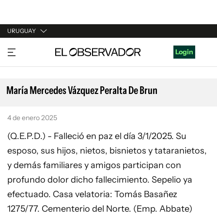
URUGUAY
URUGUAY
Login
ARGENTINA
ESPAÑA
María Mercedes Vázquez Peralta De Brun
ESTADOS UNIDOS
4 de enero 2025
(Q.E.P.D.) - Falleció en paz el día 3/1/2025. Su
esposo, sus hijos, nietos, bisnietos y tataranietos,
y demás familiares y amigos participan con
profundo dolor dicho fallecimiento. Sepelio ya
efectuado. Casa velatoria: Tomás Basañez
1275/77. Cementerio del Norte. (Emp. Abbate)