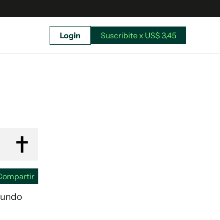
Login
Suscribite x US$ 3,45
uscríbete ahora a El Observador y elegí hasta
donde llegar.
Compartir
ofundo
Suscribite x US$ 3,45