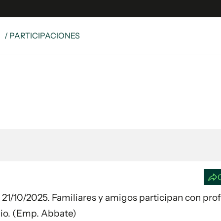
S
/ PARTICIPACIONES
e
S
n
es
Siguenos en:
 y Legales
es especiales
ciones
ters
ina
 Unidos
día 21/10/2025. Familiares y amigos participan con pr
lio. (Emp. Abbate)