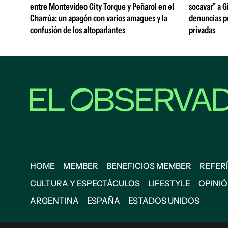
entre Montevideo City Torque y Peñarol en el
socavar" a Gi
Charrúa: un apagón con varios amagues y la
denuncias po
confusión de los altoparlantes
privadas
HOME
MEMBER
BENEFICIOS MEMBER
REFERÍ
CULTURA Y ESPECTÁCULOS
LIFESTYLE
OPINI
ARGENTINA
ESPAÑA
ESTADOS UNIDOS