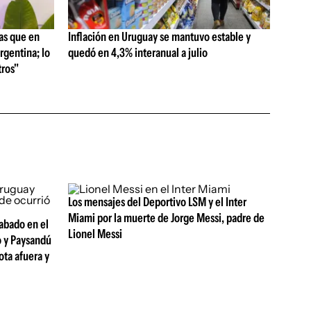
as que en
Inflación en Uruguay se mantuvo estable y
rgentina; lo
quedó en 4,3% interanual a julio
ros"
Los mensajes del Deportivo LSM y el Inter
Miami por la muerte de Jorge Messi, padre de
abado en el
Lionel Messi
o y Paysandú
ota afuera y