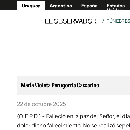
Uruguay
Argentina
España
Estados
Unidos
/
FÚNEBRE
Home
Lifestyl
Member
Opinió
Beneficios Member
Fúnebr
Referí
Remates
11°C
Domingo:
Ahora en:
Montevideo
Nacional
Mín
10°
Máx
Edicion
13°
Cielo Claro
Café y Negocios
Publica
María Violeta Perugorria Cassarino
Economía y Empresas
Newslet
Agro
Argent
22 de octubre 2025
Brand Studio
España
Mundo
Estados
(Q.E.P.D.) - Falleció en la paz del Señor, el 
Cultura y Espectáculos
dolor dicho fallecimiento. No se realizó sepe