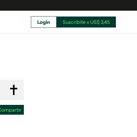
Login
Suscribite x US$ 3,45
uscríbete ahora a El Observador y elegí hasta
donde llegar.
Compartir
Suscribite x US$ 3,45