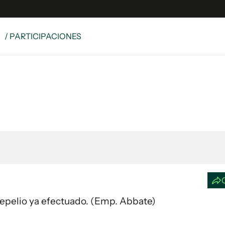
S
/ PARTICIPACIONES
e
S
n
es
Siguenos en:
 y Legales
es especiales
ciones
ters
ina
 Unidos
. Sepelio ya efectuado. (Emp. Abbate)