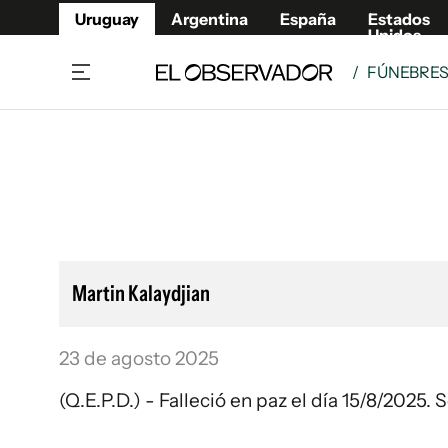
Uruguay
Argentina
España
Estados
Unidos
/
FÚNEBRE
Home
Lifestyl
Member
Opinió
Beneficios Member
Fúnebr
Referí
Remates
11°C
Viernes:
Ahora en:
Montevideo
Nacional
Mín
9°
Máx
11°
Edicion
Nubes
Café y Negocios
Publica
Martin Kalaydjian
Economía y Empresas
Newslet
Agro
Argent
23 de agosto 2025
Brand Studio
España
Mundo
Estados
(Q.E.P.D.) - Falleció en paz el día 15/8/2025
Cultura y Espectáculos