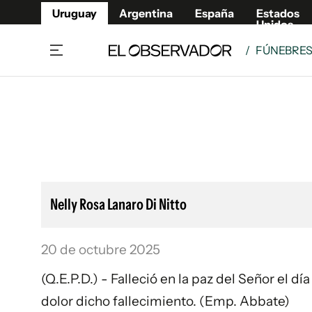
Uruguay
Argentina
España
Estados
Unidos
/
FÚNEBRE
Home
Lifestyl
Member
Opinió
Beneficios Member
Fúnebr
Referí
Remates
10°C
Sábado:
Ahora en:
Montevideo
Nacional
Mín
7°
Máx
Edicion
11°
Cielo Claro
Café y Negocios
Publica
Nelly Rosa Lanaro Di Nitto
Economía y Empresas
Newslet
Agro
Argent
20 de octubre 2025
Brand Studio
España
Mundo
Estados
(Q.E.P.D.) - Falleció en la paz del Señor el d
Cultura y Espectáculos
dolor dicho fallecimiento. (Emp. Abbate)