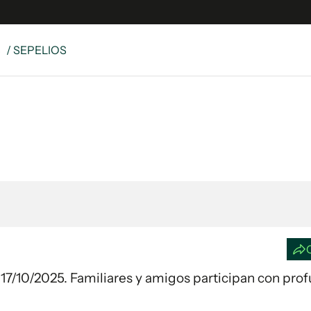
S
/ SEPELIOS
e
S
n
es
Siguenos en:
 y Legales
es especiales
ciones
ters
ina
 Unidos
ía 17/10/2025. Familiares y amigos participan con pro