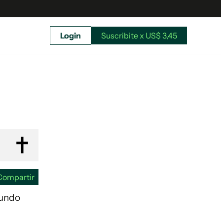
Login
Suscribite x US$ 3,45
uscríbete ahora a El Observador y elegí hasta
donde llegar.
Compartir
fundo
Suscribite x US$ 3,45