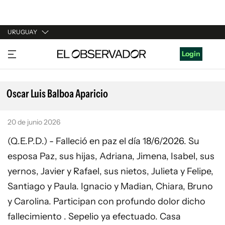
URUGUAY
URUGUAY
Login
ARGENTINA
ESPAÑA
Oscar Luis Balboa Aparicio
ESTADOS UNIDOS
20 de junio 2026
(Q.E.P.D.) - Falleció en paz el día 18/6/2026. Su
esposa Paz, sus hijas, Adriana, Jimena, Isabel, sus
yernos, Javier y Rafael, sus nietos, Julieta y Felipe,
Santiago y Paula. Ignacio y Madian, Chiara, Bruno
y Carolina. Participan con profundo dolor dicho
fallecimiento . Sepelio ya efectuado. Casa