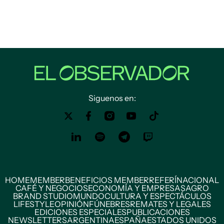
Siguenos en:
HOME
MEMBER
BENEFICIOS MEMBER
REFERÍ
NACIONAL
CAFÉ Y NEGOCIOS
ECONOMÍA Y EMPRESAS
AGRO
BRAND STUDIO
MUNDO
CULTURA Y ESPECTÁCULOS
LIFESTYLE
OPINIÓN
FÚNEBRES
REMATES Y LEGALES
EDICIONES ESPECIALES
PUBLICACIONES
NEWSLETTERS
ARGENTINA
ESPAÑA
ESTADOS UNIDOS