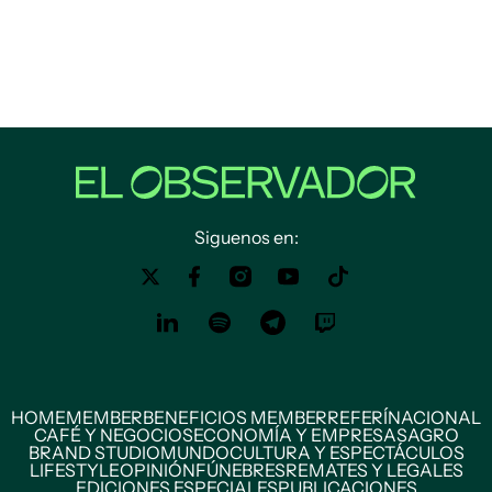
Siguenos en:
HOME
MEMBER
BENEFICIOS MEMBER
REFERÍ
NACIONAL
CAFÉ Y NEGOCIOS
ECONOMÍA Y EMPRESAS
AGRO
BRAND STUDIO
MUNDO
CULTURA Y ESPECTÁCULOS
LIFESTYLE
OPINIÓN
FÚNEBRES
REMATES Y LEGALES
EDICIONES ESPECIALES
PUBLICACIONES