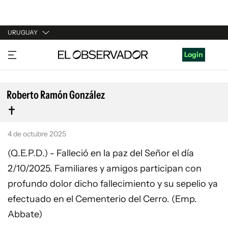
URUGUAY
URUGUAY
Login
ARGENTINA
ESPAÑA
Roberto Ramón González
ESTADOS UNIDOS
4 de octubre 2025
(Q.E.P.D.) - Falleció en la paz del Señor el día
2/10/2025. Familiares y amigos participan con
profundo dolor dicho fallecimiento y su sepelio ya
efectuado en el Cementerio del Cerro. (Emp.
Abbate)