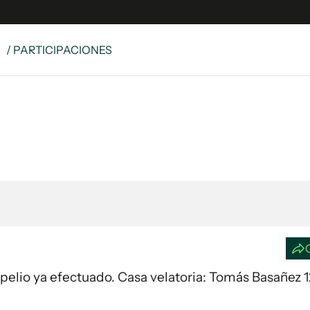
S
/ PARTICIPACIONES
e
S
n
es
Siguenos en:
 y Legales
es especiales
ciones
ters
ina
 Unidos
Sepelio ya efectuado. Casa velatoria: Tomás Basañez 1