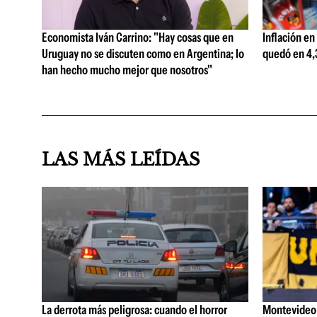
Economista Iván Carrino: "Hay cosas que en
Inflación en
Uruguay no se discuten como en Argentina; lo
quedó en 4,3
han hecho mucho mejor que nosotros"
LAS MÁS LEÍDAS
La derrota más peligrosa: cuando el horror
Montevideo C