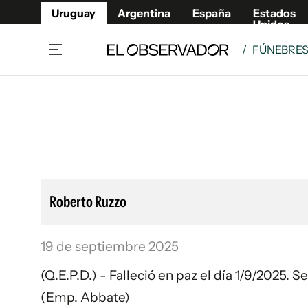
Uruguay
Argentina
España
Estados
Unidos
/
FÚNEBRE
Home
Lifestyl
Member
Opinió
Beneficios Member
Fúnebr
Referí
Remates
10°C
Sábado:
Ahora en:
Montevideo
Nacional
Mín
7°
Edicion
Máx
11°
Nubes Dispersas
Café y Negocios
Publica
Roberto Ruzzo
Economía y Empresas
Newslet
Agro
Argent
19 de septiembre 2025
Brand Studio
España
Mundo
Estados
(Q.E.P.D.) - Falleció en paz el día 1/9/2025. 
Cultura y Espectáculos
(Emp. Abbate)