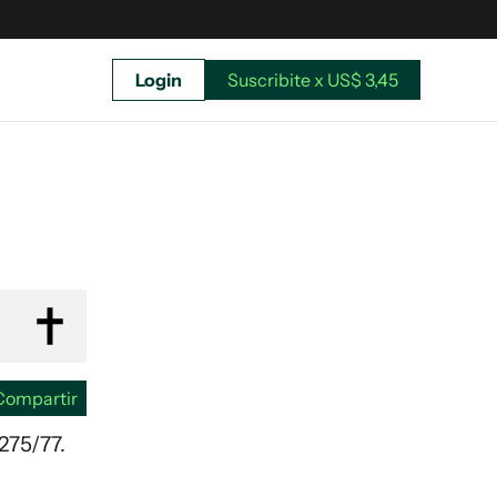
Login
Suscribite x US$ 3,45
uscríbete ahora a El Observador y elegí hasta
donde llegar.
Compartir
275/77.
Suscribite x US$ 3,45