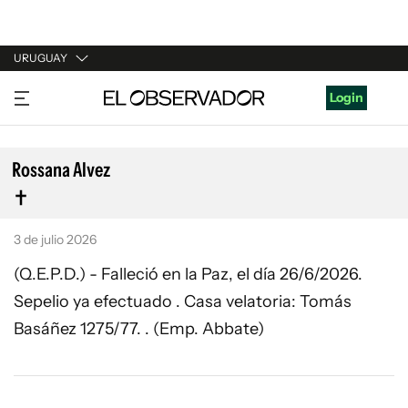
URUGUAY
URUGUAY
Login
ARGENTINA
ESPAÑA
Rossana Alvez
ESTADOS UNIDOS
3 de julio 2026
(Q.E.P.D.) - Falleció en la Paz, el día 26/6/2026.
Sepelio ya efectuado . Casa velatoria: Tomás
Basáñez 1275/77. . (Emp. Abbate)