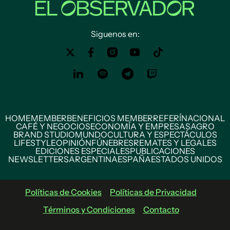
Siguenos en:
HOME
MEMBER
BENEFICIOS MEMBER
REFERÍ
NACIONAL
CAFÉ Y NEGOCIOS
ECONOMÍA Y EMPRESAS
AGRO
BRAND STUDIO
MUNDO
CULTURA Y ESPECTÁCULOS
LIFESTYLE
OPINIÓN
FÚNEBRES
REMATES Y LEGALES
EDICIONES ESPECIALES
PUBLICACIONES
NEWSLETTERS
ARGENTINA
ESPAÑA
ESTADOS UNIDOS
Políticas de Cookies
Políticas de Privacidad
Términos y Condiciones
Contacto