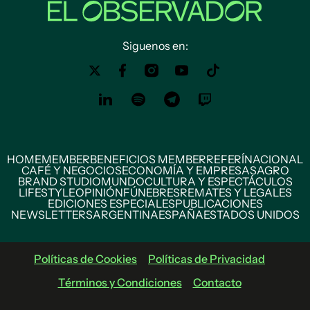
Siguenos en:
HOME
MEMBER
BENEFICIOS MEMBER
REFERÍ
NACIONAL
CAFÉ Y NEGOCIOS
ECONOMÍA Y EMPRESAS
AGRO
BRAND STUDIO
MUNDO
CULTURA Y ESPECTÁCULOS
LIFESTYLE
OPINIÓN
FÚNEBRES
REMATES Y LEGALES
EDICIONES ESPECIALES
PUBLICACIONES
NEWSLETTERS
ARGENTINA
ESPAÑA
ESTADOS UNIDOS
Políticas de Cookies
Políticas de Privacidad
Términos y Condiciones
Contacto