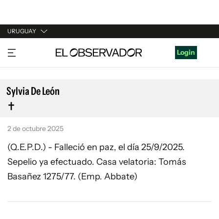
URUGUAY
URUGUAY
Login
ARGENTINA
ESPAÑA
Sylvia De León
ESTADOS UNIDOS
2 de octubre 2025
(Q.E.P.D.) - Falleció en paz, el día 25/9/2025.
Sepelio ya efectuado. Casa velatoria: Tomás
Basañez 1275/77. (Emp. Abbate)