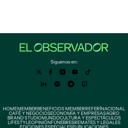
Siguenos en:
HOME
MEMBER
BENEFICIOS MEMBER
REFERÍ
NACIONAL
CAFÉ Y NEGOCIOS
ECONOMÍA Y EMPRESAS
AGRO
BRAND STUDIO
MUNDO
CULTURA Y ESPECTÁCULOS
LIFESTYLE
OPINIÓN
FÚNEBRES
REMATES Y LEGALES
EDICIONES ESPECIALES
PUBLICACIONES