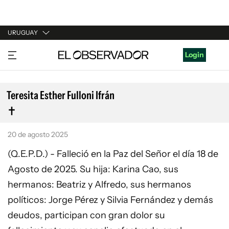
URUGUAY
URUGUAY
Login
ARGENTINA
ESPAÑA
Teresita Esther Fulloni Ifrán
ESTADOS UNIDOS
20 de agosto 2025
(Q.E.P.D.) - Falleció en la Paz del Señor el día 18 de
Agosto de 2025. Su hija: Karina Cao, sus
hermanos: Beatriz y Alfredo, sus hermanos
políticos: Jorge Pérez y Silvia Fernández y demás
deudos, participan con gran dolor su