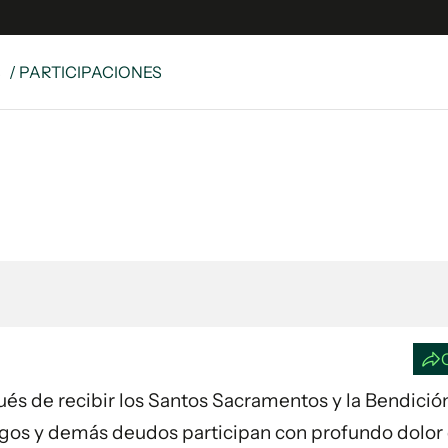
S
/ PARTICIPACIONES
e
S
n
es
Siguenos en:
 y Legales
es especiales
ciones
ters
ina
 Unidos
spués de recibir los Santos Sacramentos y la Bendició
migos y demás deudos participan con profundo dolor