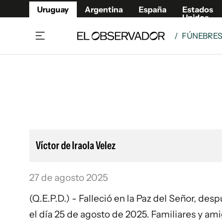
Uruguay
Argentina
España
Estados
Unidos
/
FÚNEBRE
Home
Lifestyl
Member
Opinió
Beneficios Member
Fúnebr
Referí
Remates
10°C
Lunes:
Ahora en:
Montevideo
Nacional
Mín
8°
Máx
Edicion
9°
Cielo Claro
Café y Negocios
Publica
Víctor de Iraola Velez
Economía y Empresas
Newslet
Agro
Argent
27 de agosto 2025
Brand Studio
España
Mundo
Estados
(Q.E.P.D.) - Falleció en la Paz del Señor, de
Cultura y Espectáculos
el día 25 de agosto de 2025. Familiares y a