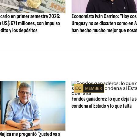
cario en primer semestre 2026:
Economista Iván Carrino: "Hay cos
e US$ 671 millones, con impulso
Uruguay no se discuten como en A
édito y los depósitos
han hecho mucho mejor que nosot
Fondos ganaderos: lo que deja la 
condena al Estado y lo que falta
Mujica me preguntó "¿usted va a