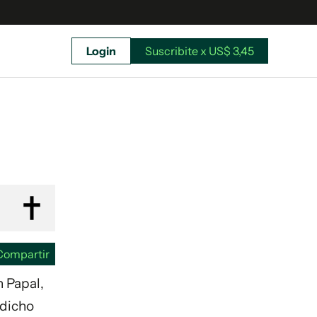
Login
Suscribite x US$ 3,45
uscríbete ahora a El Observador y elegí hasta
donde llegar.
Compartir
n Papal,
 dicho
Suscribite x US$ 3,45