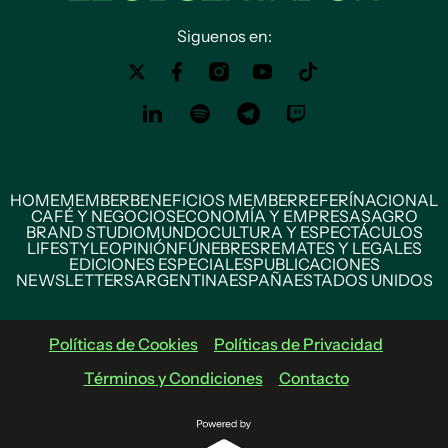
Siguenos en:
HOME
MEMBER
BENEFICIOS MEMBER
REFERÍ
NACIONAL
CAFÉ Y NEGOCIOS
ECONOMÍA Y EMPRESAS
AGRO
BRAND STUDIO
MUNDO
CULTURA Y ESPECTÁCULOS
LIFESTYLE
OPINIÓN
FÚNEBRES
REMATES Y LEGALES
EDICIONES ESPECIALES
PUBLICACIONES
NEWSLETTERS
ARGENTINA
ESPAÑA
ESTADOS UNIDOS
Políticas de Cookies
Políticas de Privacidad
Términos y Condiciones
Contacto