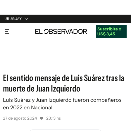
URUGUAY
Suscribite x
URUGUAY
US$ 3,45
ARGENTINA
ESPAÑA
ESTADOS UNIDOS
El sentido mensaje de Luis Suárez tras la
muerte de Juan Izquierdo
Luís Suárez y Juan Izquierdo fueron compañeros
en 2022 en Nacional
27 de agosto 2024
23:13 hs