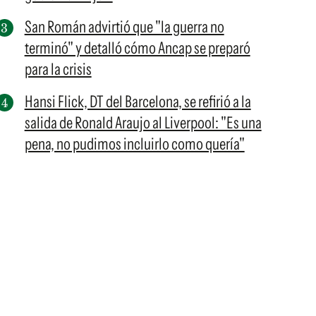
San Román advirtió que "la guerra no
terminó" y detalló cómo Ancap se preparó
para la crisis
Hansi Flick, DT del Barcelona, se refirió a la
salida de Ronald Araujo al Liverpool: "Es una
pena, no pudimos incluirlo como quería"