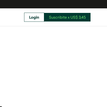
Login
Suscribite x US$ 3,45
uscríbete ahora a El Observador y elegí hasta
donde llegar.
Suscribite x US$ 3,45