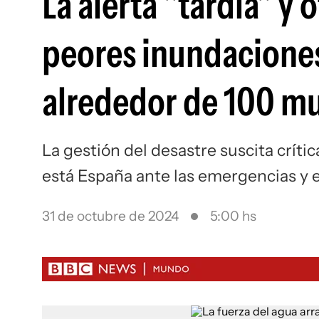
La alerta "tardía" y 
peores inundaciones
alrededor de 100 m
La gestión del desastre suscita críti
está España ante las emergencias y e
31 de octubre de 2024
5:00 hs