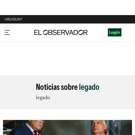
URUGUAY
URUGUAY
Login
ARGENTINA
ESPAÑA
ESTADOS UNIDOS
Noticias sobre
legado
legado