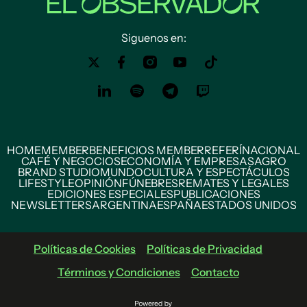
Siguenos en:
HOME
MEMBER
BENEFICIOS MEMBER
REFERÍ
NACIONAL
CAFÉ Y NEGOCIOS
ECONOMÍA Y EMPRESAS
AGRO
BRAND STUDIO
MUNDO
CULTURA Y ESPECTÁCULOS
LIFESTYLE
OPINIÓN
FÚNEBRES
REMATES Y LEGALES
EDICIONES ESPECIALES
PUBLICACIONES
NEWSLETTERS
ARGENTINA
ESPAÑA
ESTADOS UNIDOS
Políticas de Cookies
Políticas de Privacidad
Términos y Condiciones
Contacto