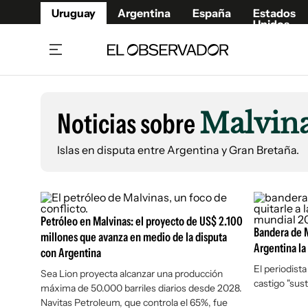
Uruguay
Argentina
España
Estados
Unidos
Home
Lifestyl
Member
Opinió
Noticias sobre
Malvin
Beneficios Member
Fúnebr
Referí
Remates
11°C
Islas en disputa entre Argentina y Gran Bretaña.
Lunes:
Ahora en:
Montevideo
Nacional
Mín
8°
Máx
Edicion
10°
Cielo Claro
Café y Negocios
Publica
Economía y Empresas
Newslet
Petróleo en Malvinas: el proyecto de US$ 2.100
Agro
Argent
Bandera de M
millones que avanza en medio de la disputa
Argentina la
con Argentina
Brand Studio
España
El periodist
Mundo
Estados
Sea Lion proyecta alcanzar una producción
castigo "sus
máxima de 50.000 barriles diarios desde 2028.
Cultura y Espectáculos
Navitas Petroleum, que controla el 65%, fue