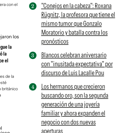
"Conejos en la cabeza": Roxana
era con el
Rügnitz, la profesora que tiene el
mismo tumor que Gonzalo
Moratorio y batalla contra los
pronósticos
igue la
ó la
Blancos celebran aniversario
ce el
con "inusitada expectativa" por
discurso de Luis Lacalle Pou
es de la
esté
Los hermanos que crecieron
o británico
buscando oro, son la segunda
a
generación de una joyería
familiar y ahora expanden el
negocio con dos nuevas
aperturas