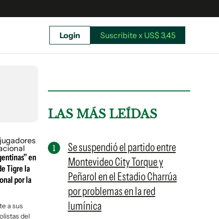
Login
Suscribite x US$ 3,45
uscríbete ahora a El Observador y elegí hasta
donde llegar.
LAS MÁS LEÍDAS
Se suspendió el partido entre
gentinas" en
Montevideo City Torque y
e Tigre la
Peñarol en el Estadio Charrúa
onal por la
por problemas en la red
lumínica
te a sus
Suscribite x US$ 3,45
listas del