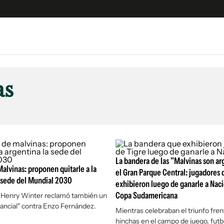
e
S
n
as
es
Siguenos en:
 y Legales
es especiales
ciones
ters
La bandera de las "Malvinas son ar
ina
alvinas: proponen quitarle a la
el Gran Parque Central: jugadores d
 sede del Mundial 2030
exhibieron luego de ganarle a Naci
Copa Sudamericana
a Henry Winter reclamó también un
 Unidos
tancial" contra Enzo Fernández.
Mientras celebraban el triunfo fren
hinchas en el campo de juego, futbo