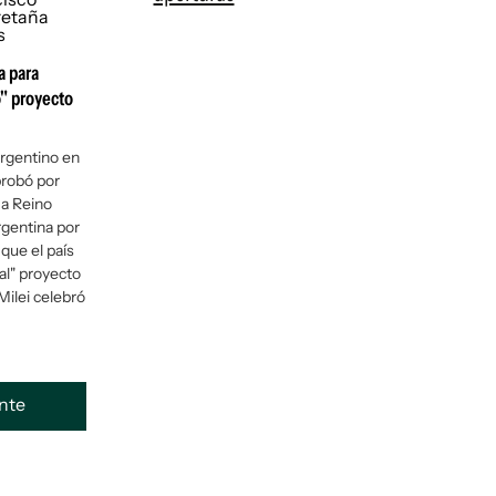
a para
o" proyecto
argentino en
probó por
 a Reino
rgentina por
 que el país
al" proyecto
Milei celebró
ente