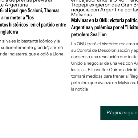
: al igual que Scaloni, Thomas
 a no meter a "los
Malvinas en la ONU: victoria polític
tos históricos" en el partido entre
Argentina y polémica por el "ilícit
Inglaterra
petrolero Sea Lion
n sí ya es lo bastante icónico y la
La ONU trató el histórico reclamo 
o suficientemente grande", afirmó
su Comité de Descolonización y a
 de Inglaterra, que elogió a Lionel
consenso una resolución que insta
Unido a negociar de una vez con A
las islas. El canciller Quirno advirtió
tomará medidas para frenar al "ileg
petrolera que avanza en Malvinas. 
la noticia.
Página sigui