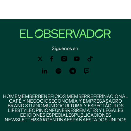
Siguenos en:
HOME
MEMBER
BENEFICIOS MEMBER
REFERÍ
NACIONAL
CAFÉ Y NEGOCIOS
ECONOMÍA Y EMPRESAS
AGRO
BRAND STUDIO
MUNDO
CULTURA Y ESPECTÁCULOS
LIFESTYLE
OPINIÓN
FÚNEBRES
REMATES Y LEGALES
EDICIONES ESPECIALES
PUBLICACIONES
NEWSLETTERS
ARGENTINA
ESPAÑA
ESTADOS UNIDOS