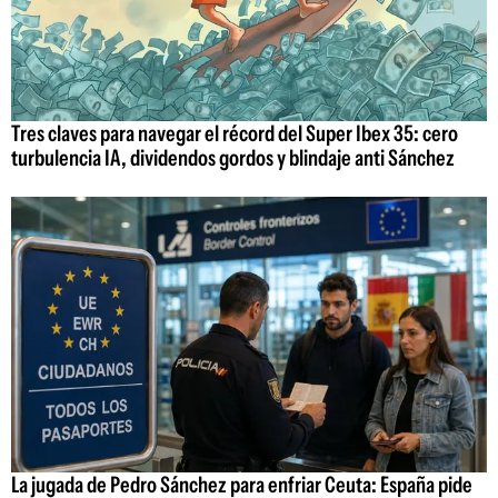
Tres claves para navegar el récord del Super Ibex 35: cero
turbulencia IA, dividendos gordos y blindaje anti Sánchez
La jugada de Pedro Sánchez para enfriar Ceuta: España pide